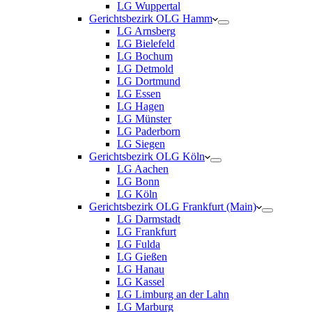
LG Wuppertal
Gerichtsbezirk OLG Hamm
LG Arnsberg
LG Bielefeld
LG Bochum
LG Detmold
LG Dortmund
LG Essen
LG Hagen
LG Münster
LG Paderborn
LG Siegen
Gerichtsbezirk OLG Köln
LG Aachen
LG Bonn
LG Köln
Gerichtsbezirk OLG Frankfurt (Main)
LG Darmstadt
LG Frankfurt
LG Fulda
LG Gießen
LG Hanau
LG Kassel
LG Limburg an der Lahn
LG Marburg