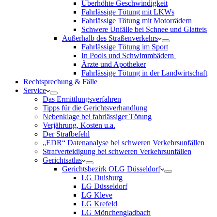
Überhöhte Geschwindigkeit
Fahrlässige Tötung mit LKWs
Fahrlässige Tötung mit Motorrädern
Schwere Unfälle bei Schnee und Glatteis
Außerhalb des Straßenverkehrs
Fahrlässige Tötung im Sport
In Pools und Schwimmbädern
Ärzte und Apotheker
Fahrlässige Tötung in der Landwirtschaft
Rechtsprechung & Fälle
Service
Das Ermittlungsverfahren
Tipps für die Gerichtsverhandlung
Nebenklage bei fahrlässiger Tötung
Verjährung, Kosten u.a.
Der Strafbefehl
„EDR“ Datenanalyse bei schweren Verkehrsunfällen
Strafverteidigung bei schweren Verkehrsunfällen
Gerichtsatlas
Gerichtsbezirk OLG Düsseldorf
LG Duisburg
LG Düsseldorf
LG Kleve
LG Krefeld
LG Mönchengladbach