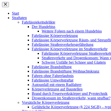
Zum
Inhalt
springen
Start
Straftaten
Fahrlässigkeitsdelikte
Der Hundebiss
Weitere Folgen nach einem Hundebiss
Fahrlässige Körperverletzung
Fahrlässige Körperverletzung Räum- und Streupfli
Fahrlässige Straßenverkehrsgefährdung
Fahrlässige Körperverletzung im Straßenverkehr
Fahrlässige Körperverletzung Straßenverke
Straßenverkehr und Drogenkonsum: Wann wi
Schwere Unfälle bei Schnee und Glatteis
Fahrlässige Brandstiftung
Fahrlässige Brandstiftung Weihnachtskranz
Fahren ohne Fahrerlaubnis
Fahrlässige Umweltstraftat
Autounfall mit einem Radfahrer
Körperverletzung auf Baustellen
Brand durch Feuerwerkskörper und Pyrotechnik
Drogenkonsum im Straßenverkehr, wann strafbar?
Vorsätzliche Körperverletzung
Gefährliche Körperverletzung (§ 224 StGB) – typi