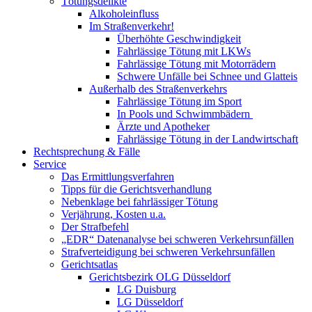
Tötungsdelikte
Alkoholeinfluss
Im Straßenverkehr!
Überhöhte Geschwindigkeit
Fahrlässige Tötung mit LKWs
Fahrlässige Tötung mit Motorrädern
Schwere Unfälle bei Schnee und Glatteis
Außerhalb des Straßenverkehrs
Fahrlässige Tötung im Sport
In Pools und Schwimmbädern
Ärzte und Apotheker
Fahrlässige Tötung in der Landwirtschaft
Rechtsprechung & Fälle
Service
Das Ermittlungsverfahren
Tipps für die Gerichtsverhandlung
Nebenklage bei fahrlässiger Tötung
Verjährung, Kosten u.a.
Der Strafbefehl
„EDR“ Datenanalyse bei schweren Verkehrsunfällen
Strafverteidigung bei schweren Verkehrsunfällen
Gerichtsatlas
Gerichtsbezirk OLG Düsseldorf
LG Duisburg
LG Düsseldorf