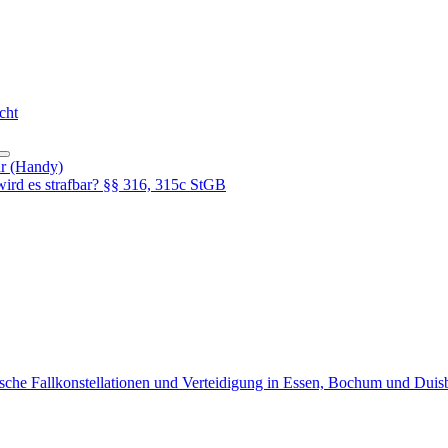
cht
hr (Handy)
rd es strafbar? §§ 316, 315c StGB
sche Fallkonstellationen und Verteidigung in Essen, Bochum und Duis