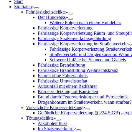
Start
Straftaten
Fahrlässigkeitsdelikte
Der Hundebiss
Weitere Folgen nach einem Hundebiss
Fahrlässige Körperverletzung
Fahrlässige Körperverletzung Räum- und Streupfli
Fahrlässige Straßenverkehrsgefährdung
Fahrlässige Körperverletzung im Straßenverkehr
Fahrlässige Körperverletzung Straßenverke
Straßenverkehr und Drogenkonsum: Wann wi
Schwere Unfälle bei Schnee und Glatteis
Fahrlässige Brandstiftung
Fahrlässige Brandstiftung Weihnachtskranz
Fahren ohne Fahrerlaubnis
Fahrlässige Umweltstraftat
Autounfall mit einem Radfahrer
Körperverletzung auf Baustellen
Brand durch Feuerwerkskörper und Pyrotechnik
Drogenkonsum im Straßenverkehr, wann strafbar?
Vorsätzliche Körperverletzung
Gefährliche Körperverletzung (§ 224 StGB) – typi
Tötungsdelikte
Alkoholeinfluss
Im Straßenverkehr!