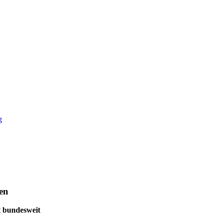
ren
t bundesweit