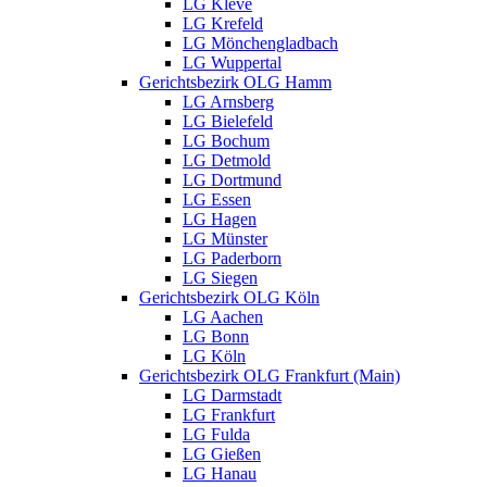
LG Kleve
LG Krefeld
LG Mönchengladbach
LG Wuppertal
Gerichtsbezirk OLG Hamm
LG Arnsberg
LG Bielefeld
LG Bochum
LG Detmold
LG Dortmund
LG Essen
LG Hagen
LG Münster
LG Paderborn
LG Siegen
Gerichtsbezirk OLG Köln
LG Aachen
LG Bonn
LG Köln
Gerichtsbezirk OLG Frankfurt (Main)
LG Darmstadt
LG Frankfurt
LG Fulda
LG Gießen
LG Hanau