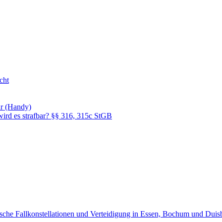
cht
hr (Handy)
rd es strafbar? §§ 316, 315c StGB
sche Fallkonstellationen und Verteidigung in Essen, Bochum und Duis