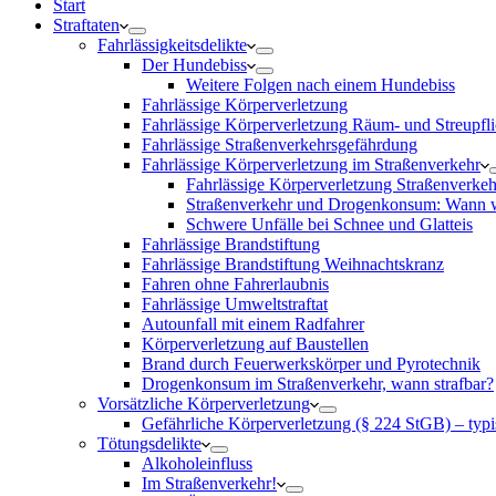
Start
Straftaten
Fahrlässigkeitsdelikte
Der Hundebiss
Weitere Folgen nach einem Hundebiss
Fahrlässige Körperverletzung
Fahrlässige Körperverletzung Räum- und Streupfli
Fahrlässige Straßenverkehrsgefährdung
Fahrlässige Körperverletzung im Straßenverkehr
Fahrlässige Körperverletzung Straßenverke
Straßenverkehr und Drogenkonsum: Wann wi
Schwere Unfälle bei Schnee und Glatteis
Fahrlässige Brandstiftung
Fahrlässige Brandstiftung Weihnachtskranz
Fahren ohne Fahrerlaubnis
Fahrlässige Umweltstraftat
Autounfall mit einem Radfahrer
Körperverletzung auf Baustellen
Brand durch Feuerwerkskörper und Pyrotechnik
Drogenkonsum im Straßenverkehr, wann strafbar?
Vorsätzliche Körperverletzung
Gefährliche Körperverletzung (§ 224 StGB) – typi
Tötungsdelikte
Alkoholeinfluss
Im Straßenverkehr!