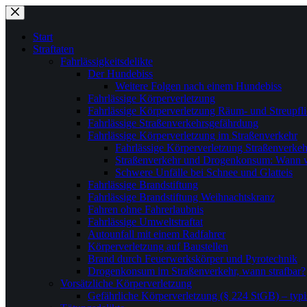
Zum
Inhalt
springen
Start
Straftaten
Fahrlässigkeitsdelikte
Der Hundebiss
Weitere Folgen nach einem Hundebiss
Fahrlässige Körperverletzung
Fahrlässige Körperverletzung Räum- und Streupfli
Fahrlässige Straßenverkehrsgefährdung
Fahrlässige Körperverletzung im Straßenverkehr
Fahrlässige Körperverletzung Straßenverke
Straßenverkehr und Drogenkonsum: Wann wi
Schwere Unfälle bei Schnee und Glatteis
Fahrlässige Brandstiftung
Fahrlässige Brandstiftung Weihnachtskranz
Fahren ohne Fahrerlaubnis
Fahrlässige Umweltstraftat
Autounfall mit einem Radfahrer
Körperverletzung auf Baustellen
Brand durch Feuerwerkskörper und Pyrotechnik
Drogenkonsum im Straßenverkehr, wann strafbar?
Vorsätzliche Körperverletzung
Gefährliche Körperverletzung (§ 224 StGB) – typi