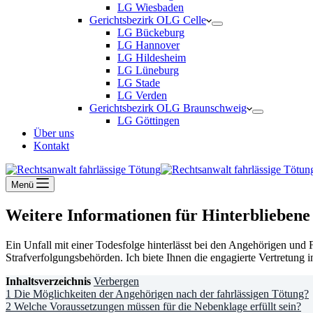
LG Wiesbaden
Gerichtsbezirk OLG Celle
LG Bückeburg
LG Hannover
LG Hildesheim
LG Lüneburg
LG Stade
LG Verden
Gerichtsbezirk OLG Braunschweig
LG Göttingen
Über uns
Kontakt
Menü
Weitere Informationen für Hinterbliebene
Ein Unfall mit einer Todesfolge hinterlässt bei den Angehörigen und
Strafverfolgungsbehörden. Ich biete Ihnen die engagierte Vertretung 
Inhaltsverzeichnis
Verbergen
1
Die Möglichkeiten der Angehörigen nach der fahrlässigen Tötung?
2
Welche Voraussetzungen müssen für die Nebenklage erfüllt sein?