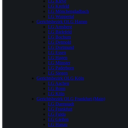
LG Kleve
LG Krefeld
LG Mönchengladbach
LG Wuppertal
Gerichtsbezirk OLG Hamm
LG Arnsberg
LG Bielefeld
LG Bochum
LG Detmold
LG Dortmund
LG Essen
LG Hagen
LG Münster
LG Paderborn
LG Siegen
Gerichtsbezirk OLG Köln
LG Aachen
LG Bonn
LG Köln
Gerichtsbezirk OLG Frankfurt (Main)
LG Darmstadt
LG Frankfurt
LG Fulda
LG Gießen
LG Hanau