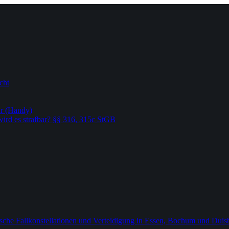
cht
hr (Handy)
rd es strafbar? §§ 316, 315c StGB
sche Fallkonstellationen und Verteidigung in Essen, Bochum und Duis