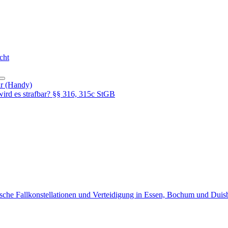
cht
hr (Handy)
rd es strafbar? §§ 316, 315c StGB
sche Fallkonstellationen und Verteidigung in Essen, Bochum und Duis