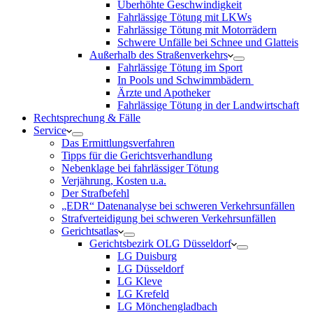
Überhöhte Geschwindigkeit
Fahrlässige Tötung mit LKWs
Fahrlässige Tötung mit Motorrädern
Schwere Unfälle bei Schnee und Glatteis
Außerhalb des Straßenverkehrs
Fahrlässige Tötung im Sport
In Pools und Schwimmbädern
Ärzte und Apotheker
Fahrlässige Tötung in der Landwirtschaft
Rechtsprechung & Fälle
Service
Das Ermittlungsverfahren
Tipps für die Gerichtsverhandlung
Nebenklage bei fahrlässiger Tötung
Verjährung, Kosten u.a.
Der Strafbefehl
„EDR“ Datenanalyse bei schweren Verkehrsunfällen
Strafverteidigung bei schweren Verkehrsunfällen
Gerichtsatlas
Gerichtsbezirk OLG Düsseldorf
LG Duisburg
LG Düsseldorf
LG Kleve
LG Krefeld
LG Mönchengladbach