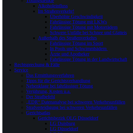
Tötungsdelikte
Alkoholeinfluss
Im Straßenverkehr!
Überhöhte Geschwindigkeit
Fahrlässige Tötung mit LKWs
Fahrlässige Tötung mit Motorrädern
Schwere Unfälle bei Schnee und Glatteis
Außerhalb des Straßenverkehrs
Fahrlässige Tötung im Sport
In Pools und Schwimmbädern
Ärzte und Apotheker
Fahrlässige Tötung in der Landwirtschaft
Rechtsprechung & Fälle
Service
Das Ermittlungsverfahren
Tipps für die Gerichtsverhandlung
Nebenklage bei fahrlässiger Tötung
Verjährung, Kosten u.a.
Der Strafbefehl
„EDR“ Datenanalyse bei schweren Verkehrsunfällen
Strafverteidigung bei schweren Verkehrsunfällen
Gerichtsatlas
Gerichtsbezirk OLG Düsseldorf
LG Duisburg
LG Düsseldorf