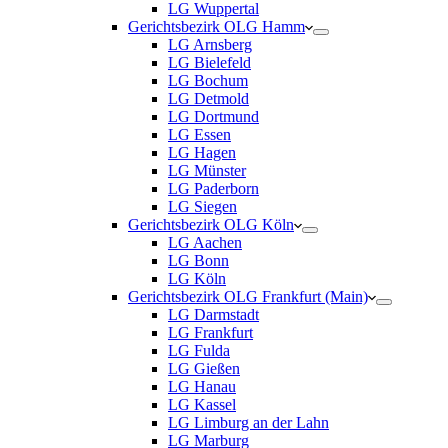
LG Wuppertal
Gerichtsbezirk OLG Hamm
LG Arnsberg
LG Bielefeld
LG Bochum
LG Detmold
LG Dortmund
LG Essen
LG Hagen
LG Münster
LG Paderborn
LG Siegen
Gerichtsbezirk OLG Köln
LG Aachen
LG Bonn
LG Köln
Gerichtsbezirk OLG Frankfurt (Main)
LG Darmstadt
LG Frankfurt
LG Fulda
LG Gießen
LG Hanau
LG Kassel
LG Limburg an der Lahn
LG Marburg