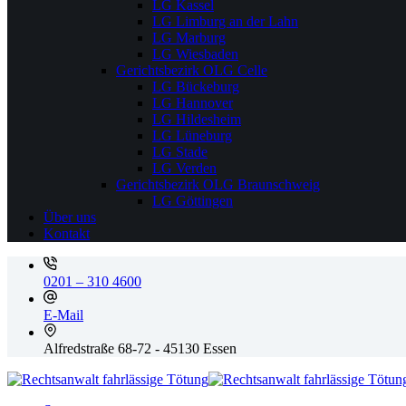
LG Kassel
LG Limburg an der Lahn
LG Marburg
LG Wiesbaden
Gerichtsbezirk OLG Celle
LG Bückeburg
LG Hannover
LG Hildesheim
LG Lüneburg
LG Stade
LG Verden
Gerichtsbezirk OLG Braunschweig
LG Göttingen
Über uns
Kontakt
0201 – 310 4600
E-Mail
Alfredstraße 68-72 - 45130 Essen