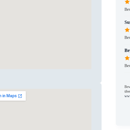
Be
Su
Be
Be
Be
Bew
über
www