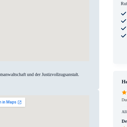
Ruf
sanwaltschaft und der Justizvollzugsanstalt.
He
Dur
All
De