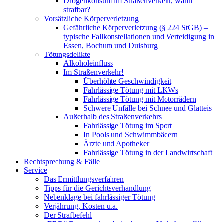
Drogenkonsum im Straßenverkehr, wann
strafbar?
Vorsätzliche Körperverletzung
Gefährliche Körperverletzung (§ 224 StGB) –
typische Fallkonstellationen und Verteidigung in
Essen, Bochum und Duisburg
Tötungsdelikte
Alkoholeinfluss
Im Straßenverkehr!
Überhöhte Geschwindigkeit
Fahrlässige Tötung mit LKWs
Fahrlässige Tötung mit Motorrädern
Schwere Unfälle bei Schnee und Glatteis
Außerhalb des Straßenverkehrs
Fahrlässige Tötung im Sport
In Pools und Schwimmbädern
Ärzte und Apotheker
Fahrlässige Tötung in der Landwirtschaft
Rechtsprechung & Fälle
Service
Das Ermittlungsverfahren
Tipps für die Gerichtsverhandlung
Nebenklage bei fahrlässiger Tötung
Verjährung, Kosten u.a.
Der Strafbefehl