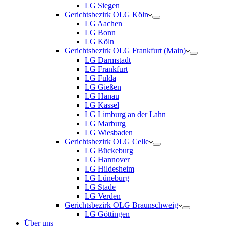
LG Siegen
Gerichtsbezirk OLG Köln
LG Aachen
LG Bonn
LG Köln
Gerichtsbezirk OLG Frankfurt (Main)
LG Darmstadt
LG Frankfurt
LG Fulda
LG Gießen
LG Hanau
LG Kassel
LG Limburg an der Lahn
LG Marburg
LG Wiesbaden
Gerichtsbezirk OLG Celle
LG Bückeburg
LG Hannover
LG Hildesheim
LG Lüneburg
LG Stade
LG Verden
Gerichtsbezirk OLG Braunschweig
LG Göttingen
Über uns