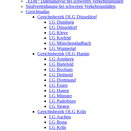
„EDR“ Datenanalyse bei schweren Verkehrsunfällen
Strafverteidigung bei schweren Verkehrsunfällen
Gerichtsatlas
Gerichtsbezirk OLG Düsseldorf
LG Duisburg
LG Düsseldorf
LG Kleve
LG Krefeld
LG Mönchengladbach
LG Wuppertal
Gerichtsbezirk OLG Hamm
LG Arnsberg
LG Bielefeld
LG Bochum
LG Detmold
LG Dortmund
LG Essen
LG Hagen
LG Münster
LG Paderborn
LG Siegen
Gerichtsbezirk OLG Köln
LG Aachen
LG Bonn
LG Köln