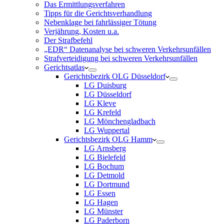
Das Ermittlungsverfahren
Tipps für die Gerichtsverhandlung
Nebenklage bei fahrlässiger Tötung
Verjährung, Kosten u.a.
Der Strafbefehl
„EDR“ Datenanalyse bei schweren Verkehrsunfällen
Strafverteidigung bei schweren Verkehrsunfällen
Gerichtsatlas
Gerichtsbezirk OLG Düsseldorf
LG Duisburg
LG Düsseldorf
LG Kleve
LG Krefeld
LG Mönchengladbach
LG Wuppertal
Gerichtsbezirk OLG Hamm
LG Arnsberg
LG Bielefeld
LG Bochum
LG Detmold
LG Dortmund
LG Essen
LG Hagen
LG Münster
LG Paderborn