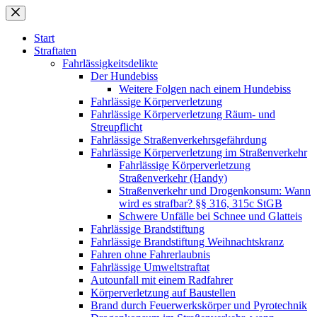
Zum
Inhalt
springen
Start
Straftaten
Fahrlässigkeitsdelikte
Der Hundebiss
Weitere Folgen nach einem Hundebiss
Fahrlässige Körperverletzung
Fahrlässige Körperverletzung Räum- und
Streupflicht
Fahrlässige Straßenverkehrsgefährdung
Fahrlässige Körperverletzung im Straßenverkehr
Fahrlässige Körperverletzung
Straßenverkehr (Handy)
Straßenverkehr und Drogenkonsum: Wann
wird es strafbar? §§ 316, 315c StGB
Schwere Unfälle bei Schnee und Glatteis
Fahrlässige Brandstiftung
Fahrlässige Brandstiftung Weihnachtskranz
Fahren ohne Fahrerlaubnis
Fahrlässige Umweltstraftat
Autounfall mit einem Radfahrer
Körperverletzung auf Baustellen
Brand durch Feuerwerkskörper und Pyrotechnik