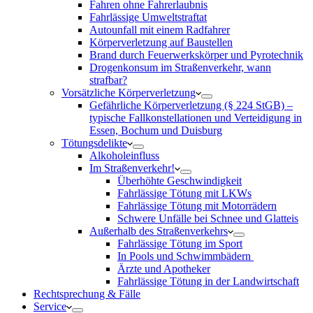
Fahren ohne Fahrerlaubnis
Fahrlässige Umweltstraftat
Autounfall mit einem Radfahrer
Körperverletzung auf Baustellen
Brand durch Feuerwerkskörper und Pyrotechnik
Drogenkonsum im Straßenverkehr, wann
strafbar?
Vorsätzliche Körperverletzung
Gefährliche Körperverletzung (§ 224 StGB) –
typische Fallkonstellationen und Verteidigung in
Essen, Bochum und Duisburg
Tötungsdelikte
Alkoholeinfluss
Im Straßenverkehr!
Überhöhte Geschwindigkeit
Fahrlässige Tötung mit LKWs
Fahrlässige Tötung mit Motorrädern
Schwere Unfälle bei Schnee und Glatteis
Außerhalb des Straßenverkehrs
Fahrlässige Tötung im Sport
In Pools und Schwimmbädern
Ärzte und Apotheker
Fahrlässige Tötung in der Landwirtschaft
Rechtsprechung & Fälle
Service