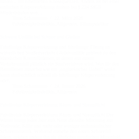
führen – mit erheblichen Konsequenzen. Anders als bei einer
einfachen Körperverletzung drohen bei § 224 StGB
Mindeststrafen von…
Timo Scharrmann
22. März 2026
Fahrlässigkeitsdelikte
,
Allgemein
,
Tötungsdelikte
Schwere Unfälle bei Schnee und Glatteis
Fahrlässige Körperverletzung und fahrlässige Tötung im
winterlichen Straßenverkehr Glatteisunfälle gehören zu den
klassischen Konstellationen, in denen aus einem
Verkehrsunfall plötzlich ein Strafverfahren wird. Was für den
Betroffenen zunächst wie ein „unglücklicher Unfall“ wirkt,
kann strafrechtlich schnell als fahrlässige Körperverletzung
oder…
Timo Scharrmann
24. Januar 2026
Fahrlässigkeitsdelikte
,
Allgemein
Fahrlässige Körperverletzung Räum- und Streupflicht
Fahrlässige Körperverletzung Räum- und Streupflicht Der
Winter bringt jedes Jahr aufs Neue dieselbe Mischung aus
Vorfreude, Kälte und mehr oder weniger enthusiastischer
Schneeromantik. Während manche den ersten Schneefall
feiern, erleben andere ihn als jährliches juristisches Minenfeld.